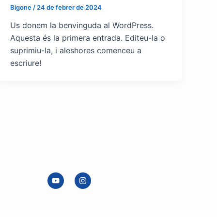
Bigone
/
24 de febrer de 2024
Us donem la benvinguda al WordPress.
Aquesta és la primera entrada. Editeu-la o
suprimiu-la, i aleshores comenceu a
escriure!
Y
I
o
n
u
s
t
t
u
a
b
g