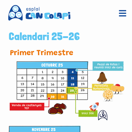
Vés
Men
al
contingut
Calendari 25-26
Primer Trimestre